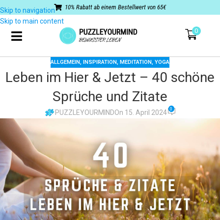
10% Rabatt ab einem Bestellwert von 65€
Skip to navigation
Skip to main content
0
ALLGEMEIN
,
INSPIRATION
,
MEDITATION
,
YOGA
Leben im Hier & Jetzt – 40 schöne
Sprüche und Zitate
0
PUZZLEYOURMIND
On 15. April 2024