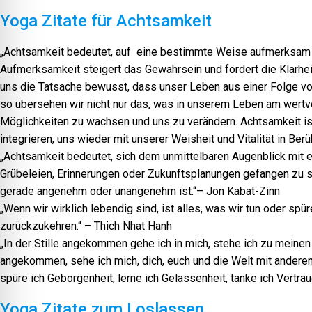
Yoga Zitate für Achtsamkeit
„Achtsamkeit bedeutet, auf eine bestimmte Weise aufmerksam z
Aufmerksamkeit steigert das Gewahrsein und fördert die Klarhei
uns die Tatsache bewusst, dass unser Leben aus einer Folge von
so übersehen wir nicht nur das, was in unserem Leben am wertvo
Möglichkeiten zu wachsen und uns zu verändern. Achtsamkeit i
integrieren, uns wieder mit unserer Weisheit und Vitalität in Ber
„Achtsamkeit bedeutet, sich dem unmittelbaren Augenblick mit 
Grübeleien, Erinnerungen oder Zukunftsplanungen gefangen zu se
gerade angenehm oder unangenehm ist.“– Jon Kabat-Zinn
„Wenn wir wirklich lebendig sind, ist alles, was wir tun oder 
zurückzukehren.“ – Thich Nhat Hanh
„In der Stille angekommen gehe ich in mich, stehe ich zu meinen
angekommen, sehe ich mich, dich, euch und die Welt mit anderen
spüre ich Geborgenheit, lerne ich Gelassenheit, tanke ich Vertrau
Yoga Zitate zum Loslassen