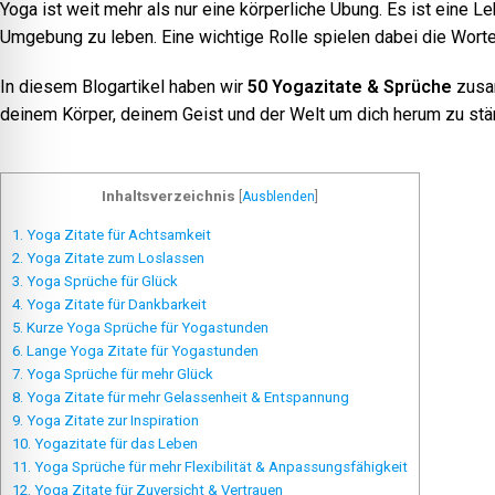
Yoga ist weit mehr als nur eine körperliche Übung. Es ist eine L
Umgebung zu leben. Eine wichtige Rolle spielen dabei die Worte u
In diesem Blogartikel haben wir
50
Yogazitate & Sprüche
zusam
deinem Körper, deinem Geist und der Welt um dich herum zu stär
Inhaltsverzeichnis
[
Ausblenden
]
1.
Yoga Zitate für Achtsamkeit
2.
Yoga Zitate zum Loslassen
3.
Yoga Sprüche für Glück
4.
Yoga Zitate für Dankbarkeit
5.
Kurze Yoga Sprüche für Yogastunden
6.
Lange Yoga Zitate für Yogastunden
7.
Yoga Sprüche für mehr Glück
8.
Yoga Zitate für mehr Gelassenheit & Entspannung
9.
Yoga Zitate zur Inspiration
10.
Yogazitate für das Leben
11.
Yoga Sprüche für mehr Flexibilität & Anpassungsfähigkeit
12.
Yoga Zitate für Zuversicht & Vertrauen