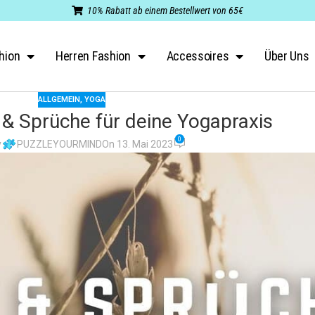
10% Rabatt ab einem Bestellwert von 65€
hion
Herren Fashion
Accessoires
Über Uns
ALLGEMEIN
,
YOGA
 & Sprüche für deine Yogapraxis
0
y
PUZZLEYOURMIND
On 13. Mai 2023