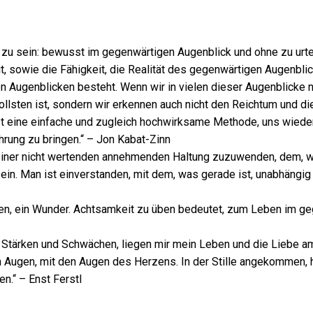
u sein: bewusst im gegenwärtigen Augenblick und ohne zu urtei
t, sowie die Fähigkeit, die Realität des gegenwärtigen Augenbli
 Augenblicken besteht. Wenn wir in vielen dieser Augenblicke ni
llsten ist, sondern wir erkennen auch nicht den Reichtum und di
st eine einfache und zugleich hochwirksame Methode, uns wiede
ührung zu bringen.“ – Jon Kabat-Zinn
einer nicht wertenden annehmenden Haltung zuzuwenden, dem, wa
in. Man ist einverstanden, mit dem, was gerade ist, unabhängig 
spüren, ein Wunder. Achtsamkeit zu üben bedeutet, zum Leben im 
 Stärken und Schwächen, liegen mir mein Leben und die Liebe am 
 Augen, mit den Augen des Herzens. In der Stille angekommen, h
en.“ – Enst Ferstl