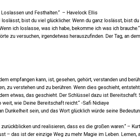
 Loslassen und Festhalten.“ – Havelock Ellis
oslässt, bist du viel glücklicher. Wenn du ganz loslässt, bist du 
. Wenn ich loslasse, was ich habe, bekomme ich was ich brauche.
fhörte zu versuchen, irgendetwas herauszufinden. Der Tag, an dem
dem empfangen kann, ist, gesehen, gehört, verstanden und berüh
n, zu verstehen und zu berühren. Wenn dies geschieht, entsteht K
ern etwas, das geschieht. Der Schlüssel dazu ist Bereitschaft. 
eit, wie Deine Bereitschaft reicht.“ -Safi Nidiaye
n Dunkelheit sein, und das Wort glücklich würde seine Bedeutung
zurückblicken und realisieren, dass es die großen waren.“ – Kur
st – das ist der einzige Weg zu mehr Magie im Leben. Lernen, a