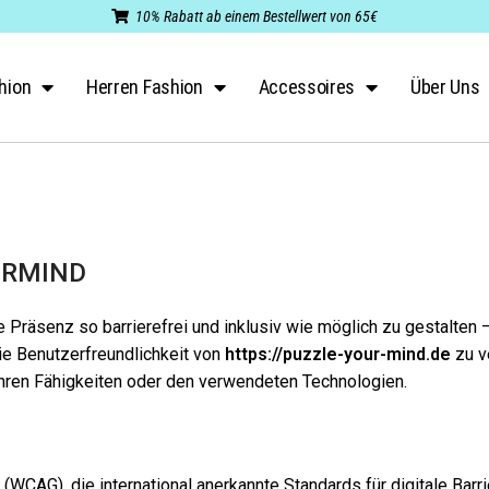
10% Rabatt ab einem Bestellwert von 65€
hion
Herren Fashion
Accessoires
Über Uns
OURMIND
e Präsenz so barrierefrei und inklusiv wie möglich zu gestalten – 
ie Benutzerfreundlichkeit von
https://puzzle-your-mind.de
zu v
n ihren Fähigkeiten oder den verwendeten Technologien.
WCAG), die international anerkannte Standards für digitale Barrie