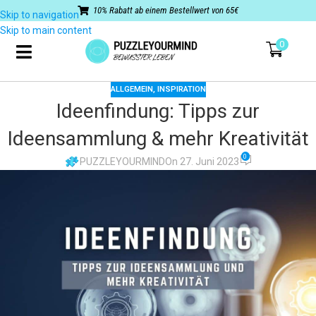
10% Rabatt ab einem Bestellwert von 65€
Skip to navigation
Skip to main content
0
ALLGEMEIN
,
INSPIRATION
Ideenfindung: Tipps zur
Ideensammlung & mehr Kreativität
0
PUZZLEYOURMIND
On 27. Juni 2023