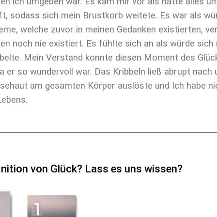
nen ich umgeben war. Es kam mir vor als hätte alles u
t, sodass sich mein Brustkorb weitete. Es war als würd
eme, welche zuvor in meinen Gedanken existierten, ve
en noch nie existiert. Es fühlte sich an als würde sic
ribbelte. Mein Verstand konnte diesen Moment des Glücks
da er so wundervoll war. Das Kribbeln ließ abrupt nac
Gänsehaut am gesamten Körper auslöste und Ich habe n
Lebens.
inition von Glück? Lass es uns wissen?