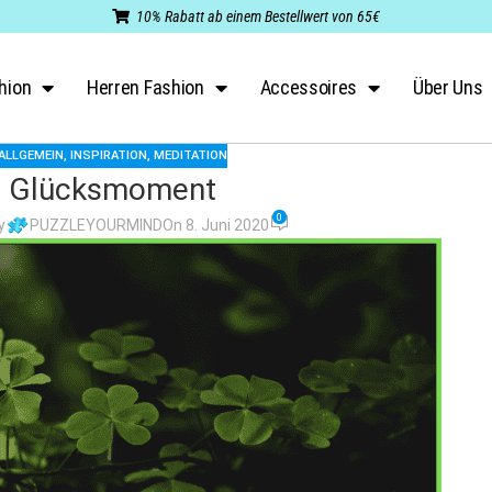
10% Rabatt ab einem Bestellwert von 65€
hion
Herren Fashion
Accessoires
Über Uns
ALLGEMEIN
,
INSPIRATION
,
MEDITATION
Glücksmoment
0
y
PUZZLEYOURMIND
On 8. Juni 2020