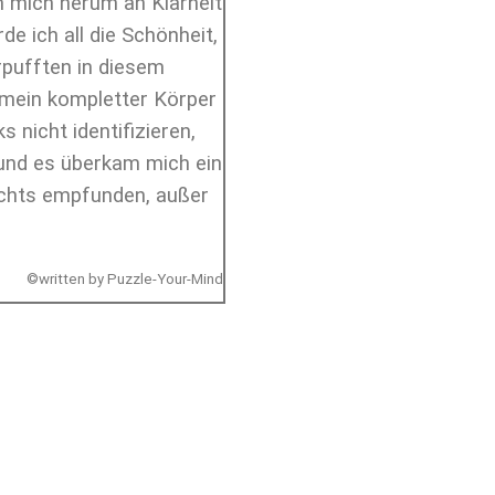
m mich herum an Klarheit
e ich all die Schönheit,
rpufften in diesem
h mein kompletter Körper
 nicht identifizieren,
h und es überkam mich ein
ichts empfunden, außer
©written by Puzzle-Your-Mind