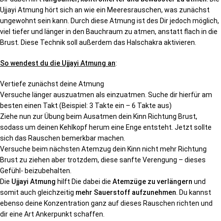
Ujjayi Atmung hört sich an wie ein Meeresrauschen, was zunächst
ungewohnt sein kann. Durch diese Atmung ist des Dir jedoch möglich,
viel tiefer und länger in den Bauchraum zu atmen, anstatt flach in die
Brust. Diese Technik soll außerdem das Halschakra aktivieren.
So wendest du die Ujjayi Atmung an
:
Vertiefe zunächst deine Atmung
Versuche länger auszuatmen als einzuatmen. Suche dir hierfür am
besten einen Takt (Beispiel: 3 Takte ein – 6 Takte aus)
Ziehe nun zur Übung beim Ausatmen dein Kinn Richtung Brust,
sodass um deinen Kehlkopf herum eine Enge entsteht. Jetzt sollte
sich das Rauschen bemerkbar machen.
Versuche beim nächsten Atemzug dein Kinn nicht mehr Richtung
Brust zu ziehen aber trotzdem, diese sanfte Verengung – dieses
Gefühl- beizubehalten.
Die
Ujjayi Atmung
hilft Die dabei die
Atemzüge zu verlängern
und
somit auch gleichzeitig
mehr Sauerstoff aufzunehmen
. Du kannst
ebenso deine Konzentration ganz auf dieses Rauschen richten und
dir eine Art Ankerpunkt schaffen.