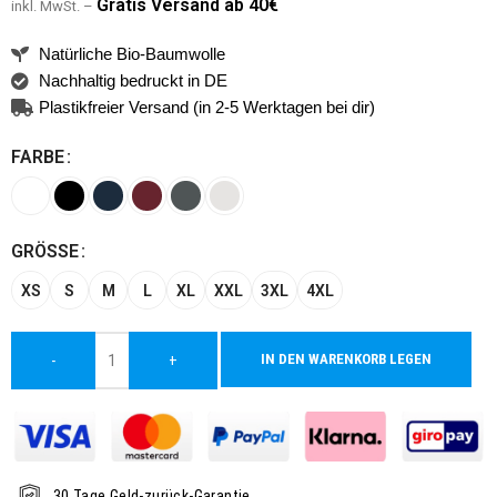
G
ratis Versand ab 40€
inkl. MwSt. –
Natürliche Bio-Baumwolle
Nachhaltig bedruckt in DE
Plastikfreier Versand (in 2-5 Werktagen bei dir)
FARBE
Alternative:
GRÖSSE
XS
S
M
L
XL
XXL
3XL
4XL
IN DEN WARENKORB LEGEN
-
+
30 Tage Geld-zurück-Garantie