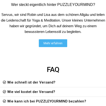
Mon Jul 22 2024 16:05:58 GMT+0000 (Coordinated Universal Time)
Wer steckt eigentlich hinter PUZZLEYOURMIND?
Explore more T-Shirt - 100% Bio
Reiner Kuri
Servus, wir sind Robin und Lisa aus dem schönen Allgäu und teilen
Rating: 5/5
die Leidenschaft für Yoga & Meditation. Unser kleines Unternehmen
Sehr angenehm zu tragen
haben wir gegründet, um Dich auf deinem Weg zu einem
Der Stoff ist wirklich sehr angenehm zu tragen. Ich habe größe M bestel
Tue May 28 2024 11:42:07 GMT+0000 (Coordinated Universal Time)
bewussteren Lebensstil zu begleiten.
Mehr erfahren
FAQ
Wie schnell ist der Versand?
Wie viel kostet der Versand?
Wie kann ich bei PUZZLEYOURMIND bezahlen?