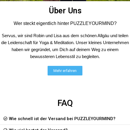
Super Qualität
Über Uns
Die Shirts sind alle super, der Druck sehr gut und schön. Leider habe ich
Fri Aug 01 2025 17:30:46 GMT+0000 (Coordinated Universal Time)
Wer steckt eigentlich hinter PUZZLEYOURMIND?
Lächeln T-Shirt - 100% Bio
Birgit
Servus, wir sind Robin und Lisa aus dem schönen Allgäu und teilen
Rating: 5/5
die Leidenschaft für Yoga & Meditation. Unser kleines Unternehmen
NeuesShirt
haben wir gegründet, um Dich auf deinem Weg zu einem
Das T Shirt ist in einer sehr guten Qualität und passt perfekt.
bewussteren Lebensstil zu begleiten.
Sun Jul 27 2025 11:12:53 GMT+0000 (Coordinated Universal Time)
Einzigartig T-Shirt - 100% Bio
Edith
Mehr erfahren
Rating: 5/5
Sehr gute Qualität
Sun Jul 20 2025 17:56:52 GMT+0000 (Coordinated Universal Time)
FAQ
Wie schnell ist der Versand bei PUZZLEYOURMIND?