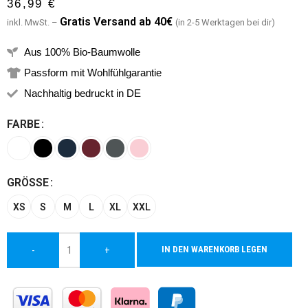
36,99
€
G
ratis Versand ab 40€
inkl. MwSt. –
(in 2-5 Werktagen bei dir)
Aus 100% Bio-Baumwolle
Passform mit Wohlfühlgarantie
Nachhaltig bedruckt in DE
FARBE
Alternative:
GRÖSSE
XS
S
M
L
XL
XXL
IN DEN WARENKORB LEGEN
-
+