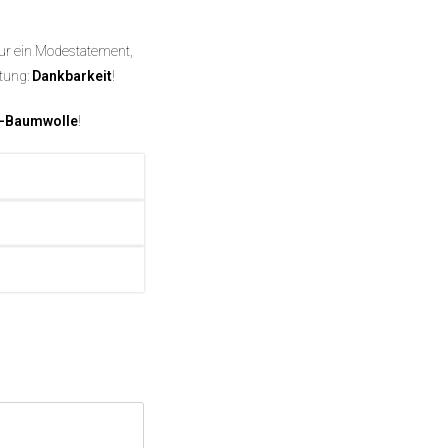
 nur ein Modestatement,
ltung:
Dankbarkeit
!
o-Baumwolle
!