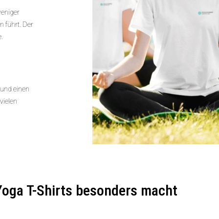
weniger
 führt. Der
e.
 und einen
vielen
oga T-Shirts besonders macht