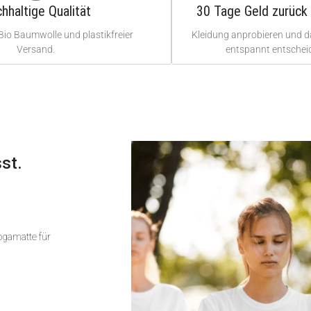
hhaltige Qualität
30 Tage Geld zurück 
Bio Baumwolle und plastikfreier
Kleidung anprobieren und 
Versand.
entspannt entschei
st.
Yogamatte für