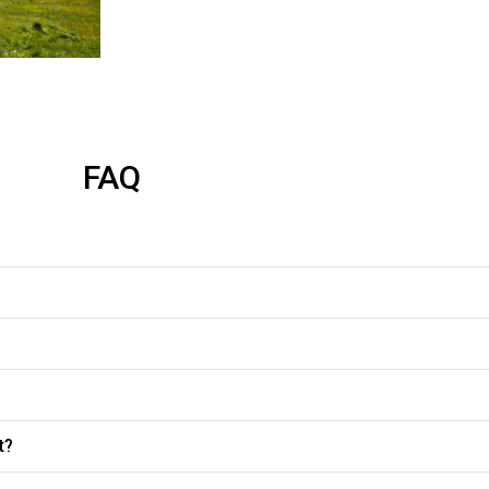
 es eine Nr. zu groß bestellt,habe es aber trotzdem behalten.
FAQ
t?