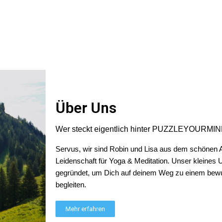
Über Uns
, die mir innerhalb kürzester Zeit freundlich beantwortet wurde. Bin se
Wer steckt eigentlich hinter PUZZLEYOURMI
Servus, wir sind Robin und Lisa aus dem schönen Al
Leidenschaft für Yoga & Meditation. Unser kleines
 Spruch auf der Rückseite des T-Shirts) Vielen Dank
gegründet, um Dich auf deinem Weg zu einem bewu
begleiten.
Mehr erfahren