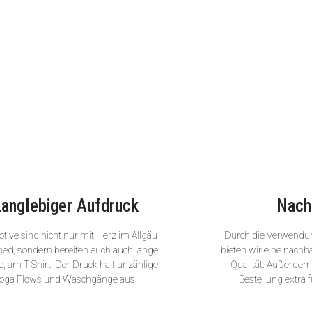
Langlebiger Aufdruck
Nach
tive sind nicht nur mit Herz im Allgäu
Durch die Verwendu
ned, sondern bereiten euch auch lange
bieten wir eine nachha
, am T-Shirt. Der Druck hält unzählige
Qualität. Außerdem 
oga Flows und Waschgänge aus.
Bestellung extra f