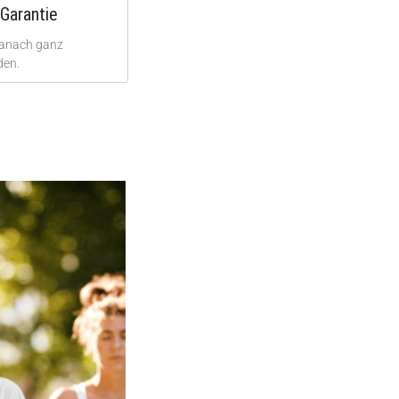
Garantie
danach ganz
den.