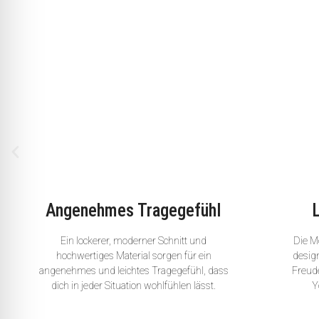
Angenehmes Tragegefühl
Ein lockerer, moderner Schnitt und
Die Mo
hochwertiges Material sorgen für ein
desig
angenehmes und leichtes Tragegefühl, dass
Freude
dich in jeder Situation wohlfühlen lässt.
Y