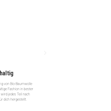
haltig
ng von Bio-Baumwolle
ltige Fashion in bester
wird jedes Teil nach
ür dich hergestellt.