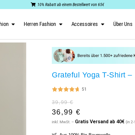
10% Rabatt ab einem Bestellwert von 65€
hion
Herren Fashion
Accessoires
Über Uns
Grateful Yoga T-Shirt 
51
39,99
€
36,99
€
G
ratis Versand ab 40€
inkl. MwSt. –
(in 2
Aus 100% Bio-Baumwolle