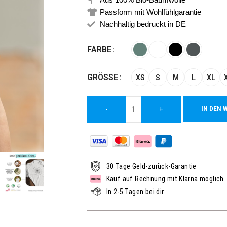
Passform mit Wohlfühlgarantie
Nachhaltig bedruckt in DE
Alternative:
FARBE
GRÖSSE
XS
S
M
L
XL
IN DEN 
-
+
30 Tage Geld-zurück-Garantie
Kauf auf Rechnung mit Klarna möglich
In 2-5 Tagen bei dir