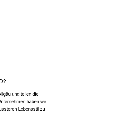
hr zufrieden und würde hier immer wieder bestellen!
ND?
lgäu und teilen die
 Unternehmen haben wir
ssteren Lebensstil zu