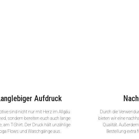
Langlebiger Aufdruck
Nach
tive sind nicht nur mit Herz im Allgäu
Durch die Verwendu
ned, sondern bereiten euch auch lange
bieten wir eine nachha
, am T-Shirt. Der Druck hält unzählige
Qualität. Außerdem 
oga Flows und Waschgänge aus.
Bestellung extra f