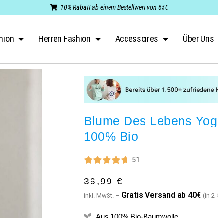
10% Rabatt ab einem Bestellwert von 65€
hion
Herren Fashion
Accessoires
Über Uns
Blume Des Lebens Yoga
100% Bio
51
36,99
€
G
ratis Versand ab 40€
inkl. MwSt. –
(in 2
Aus 100% Bio-Baumwolle