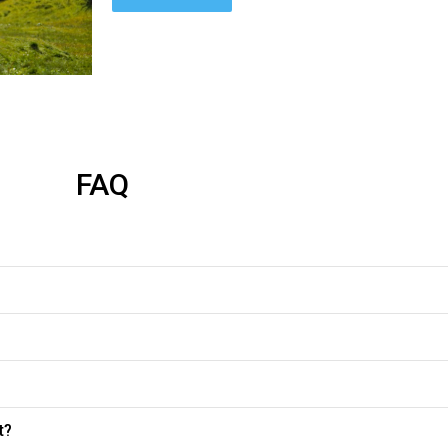
 es eine Nr. zu groß bestellt,habe es aber trotzdem behalten.
FAQ
t?