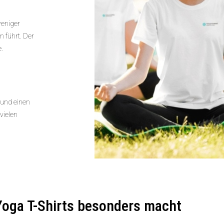
weniger
 führt. Der
e.
 und einen
vielen
oga T-Shirts besonders macht