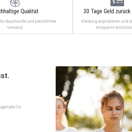
hhaltige Qualität
30 Tage Geld zurück 
Bio Baumwolle und plastikfreier
Kleidung anprobieren und 
Versand.
entspannt entschei
st.
Yogamatte für