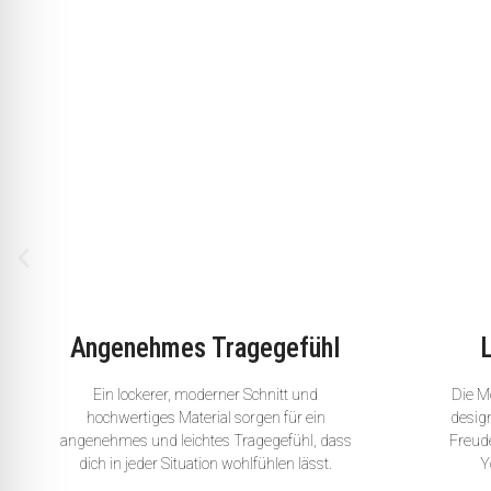
Angenehmes Tragegefühl
Ein lockerer, moderner Schnitt und
Die Mo
hochwertiges Material sorgen für ein
desig
angenehmes und leichtes Tragegefühl, dass
Freude
dich in jeder Situation wohlfühlen lässt.
Y