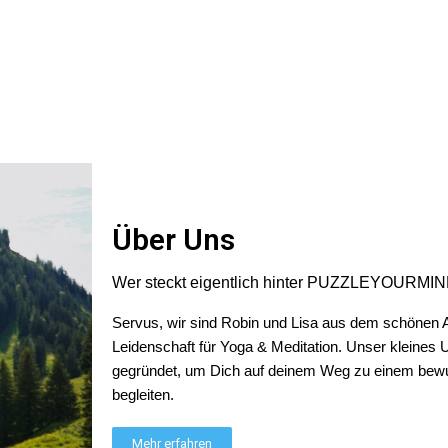
Über Uns
, die mir innerhalb kürzester Zeit freundlich beantwortet wurde. Bin se
Wer steckt eigentlich hinter PUZZLEYOURMI
Servus, wir sind Robin und Lisa aus dem schönen Al
Leidenschaft für Yoga & Meditation. Unser kleines
 Spruch auf der Rückseite des T-Shirts) Vielen Dank
gegründet, um Dich auf deinem Weg zu einem bewu
begleiten.
Mehr erfahren