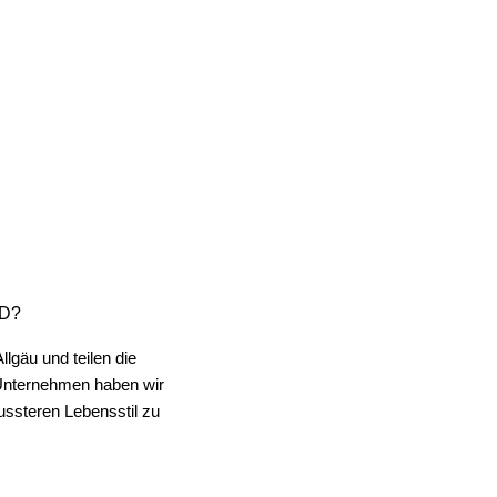
hr zufrieden und würde hier immer wieder bestellen!
ND?
lgäu und teilen die
 Unternehmen haben wir
ssteren Lebensstil zu