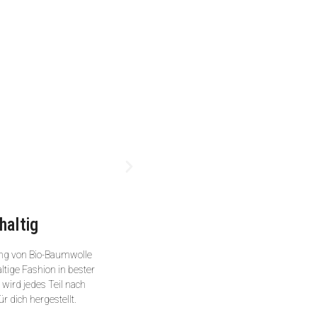
haltig
ng von Bio-Baumwolle
ltige Fashion in bester
wird jedes Teil nach
ür dich hergestellt.