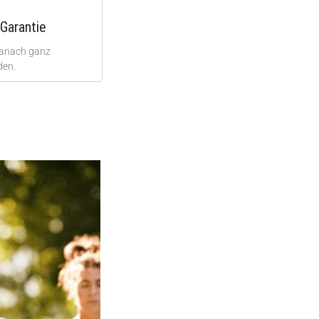
Garantie
danach ganz
den.