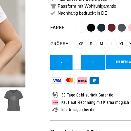
Passform mit Wohlfühlgarantie
Nachhaltig bedruckt in DE
Alternative:
FARBE
GRÖSSE
XS
S
M
L
XL
IN DEN 
-
+
30 Tage Geld-zurück-Garantie
Kauf auf Rechnung mit Klarna möglich
In 2-5 Tagen bei dir