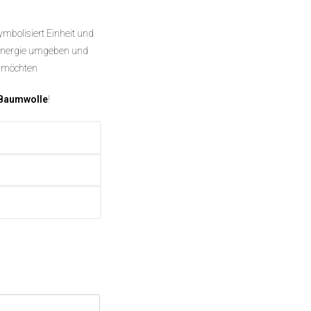
mbolisiert Einheit und
er Energie umgeben und
n möchten
Baumwolle
!