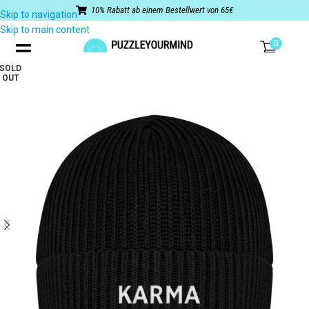
10% Rabatt ab einem Bestellwert von 65€
Skip to navigation
Skip to main content
0
SOLD
OUT