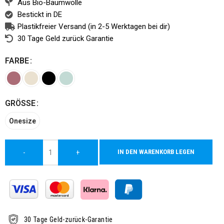
Aus Bio-Baumwolle
Bestickt in DE
Plastikfreier Versand (in 2-5 Werktagen bei dir)
30 Tage Geld zurück Garantie
FARBE
Alternative:
GRÖSSE
Onesize
IN DEN WARENKORB LEGEN
-
+
30 Tage Geld-zurück-Garantie