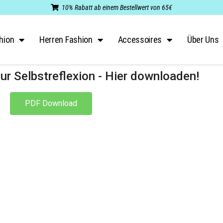
10% Rabatt ab einem Bestellwert von 65€
hion
Herren Fashion
Accessoires
Über Uns
ur Selbstreflexion - Hier downloaden!
PDF Download