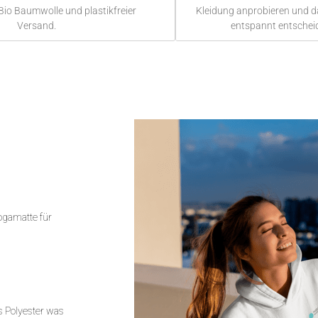
Bio Baumwolle und plastikfreier
Kleidung anprobieren und 
Versand.
entspannt entschei
Yogamatte für
 Polyester was