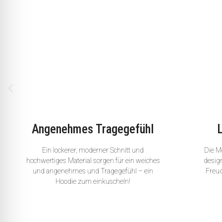
Angenehmes Tragegefühl
Ein lockerer, moderner Schnitt und
Die Mo
hochwertiges Material sorgen für ein weiches
desig
und angenehmes und Tragegefühl – ein
Freud
Hoodie zum einkuscheln!