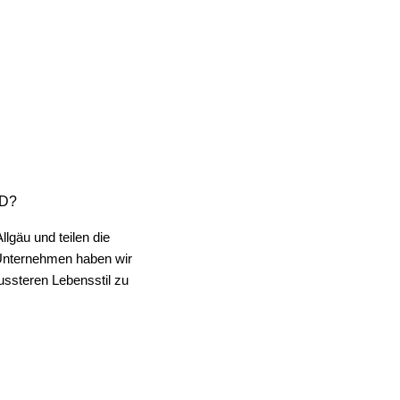
ND?
lgäu und teilen die
 Unternehmen haben wir
 habe trotzdem meine übliche Größe M genommen und das war die richtige
ssteren Lebensstil zu