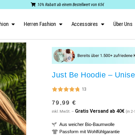
10% Rabatt ab einem Bestellwert von 65€
hion
Herren Fashion
Accessoires
Über Uns
Just Be Hoodie – Unis
13
79,99
€
G
ratis Versand ab 40€
inkl. MwSt. –
(in 2
Aus weicher Bio-Baumwolle
Passform mit Wohlfühlgarantie