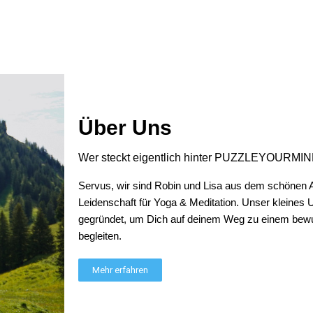
Über Uns
ellt. Aber ist auch okay
Wer steckt eigentlich hinter PUZZLEYOURMI
Servus, wir sind Robin und Lisa aus dem schönen Al
Leidenschaft für Yoga & Meditation. Unser kleines
ht toll aus und der Druck kommt gut zur Geltung. Fällt leger aus. Ich
gegründet, um Dich auf deinem Weg zu einem bewu
begleiten.
Mehr erfahren
uper happy damit!