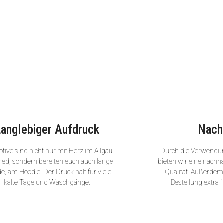
Langlebiger Aufdruck
Nach
tive sind nicht nur mit Herz im Allgäu
Durch die Verwendu
ned, sondern bereiten euch auch lange
bieten wir eine nachha
e, am Hoodie. Der Druck hält für viele
Qualität. Außerdem 
kalte Tage und Waschgänge.
Bestellung extra f