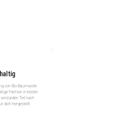
haltig
ng von Bio-Baumwolle
ltige Fashion in bester
wird jedes Teil nach
ür dich hergestellt.