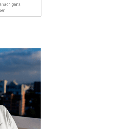
danach ganz
den.