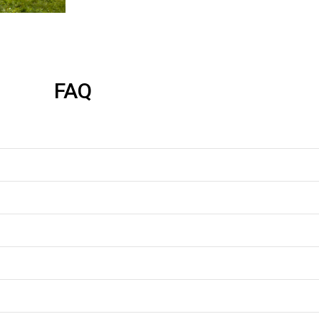
FAQ
ke!!
gefragt, wo ich ihn her habe :D