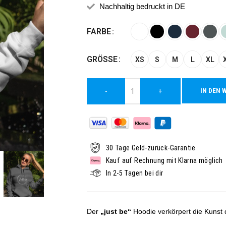
Nachhaltig bedruckt in DE
Alternative:
FARBE
GRÖSSE
XS
S
M
L
XL
IN DEN 
-
+
30 Tage Geld-zurück-Garantie
Kauf auf Rechnung mit Klarna möglich
In 2-5 Tagen bei dir
Der
„just be“
Hoodie verkörpert die Kunst 