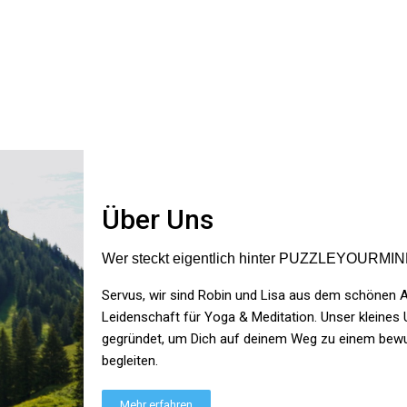
Über Uns
wohl darin. Kann es nur weiterempfehlen.
Wer steckt eigentlich hinter PUZZLEYOURMI
Servus, wir sind Robin und Lisa aus dem schönen Al
Leidenschaft für Yoga & Meditation. Unser kleine
rössen der T Shirt von der des Pullis (Pulli ist deutlich größer)
gegründet, um Dich auf deinem Weg zu einem bewu
begleiten.
Mehr erfahren