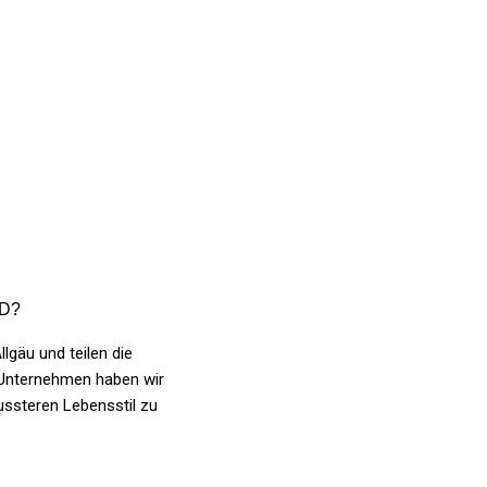
ND?
lgäu und teilen die
s Unternehmen haben wir
ssteren Lebensstil zu