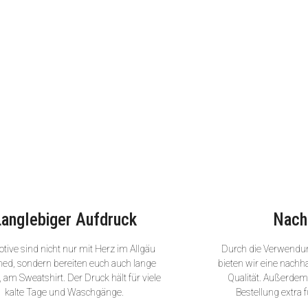
Langlebiger Aufdruck
Nach
tive sind nicht nur mit Herz im Allgäu
Durch die Verwendu
ned, sondern bereiten euch auch lange
bieten wir eine nachha
 am Sweatshirt. Der Druck hält für viele
Qualität. Außerdem 
kalte Tage und Waschgänge.
Bestellung extra f