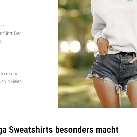
ger
 führt. Der
e.
ssform und
ch in vielen
ga Sweatshirts besonders macht