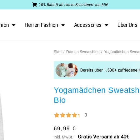
10% Rabatt ab einem Bestellwert von 65€
hion
Herren Fashion
Accessoires
Über Uns
Start
/
Damen Sweatshirts
/
Yogamädchen Sweats
Yogamädchen Sweatshi
Bio
3
69,99
€
G
ratis Versand ab 40€
inkl. MwSt. –