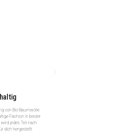
haltig
ng von Bio-Baumwolle
ltige Fashion in bester
wird jedes Teil nach
ür dich hergestellt.