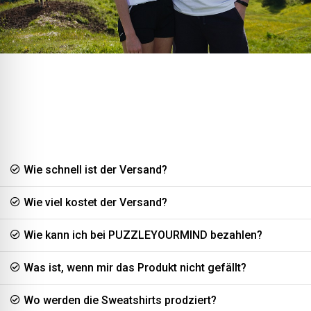
Rating: 5/5
Kuschelig weiches Sweatshirt
Ich hab mich für ein schlichtes Sweatshirt mit kleinem Aufdruck entsch
Thu May 30 2024 11:52:37 GMT+0000 (Coordinated Universal Time)
Wie schnell ist der Versand?
Wie viel kostet der Versand?
Wie kann ich bei PUZZLEYOURMIND bezahlen?
Was ist, wenn mir das Produkt nicht gefällt?
Wo werden die Sweatshirts prodziert?