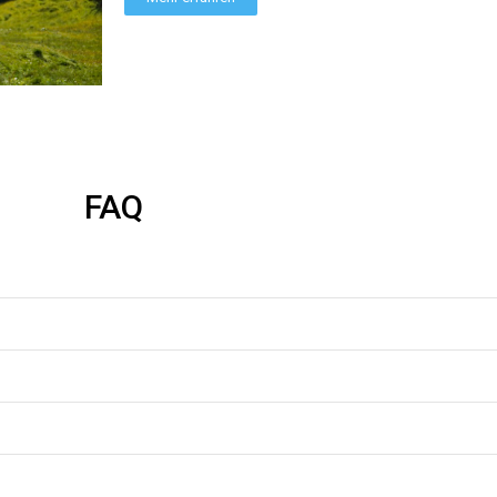
ieden. Es ist super angenehm zu tragen und vor allem innen kuschelig u
FAQ