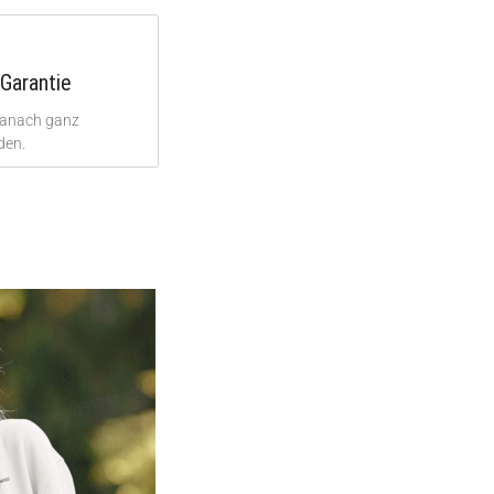
Garantie
danach ganz
den.