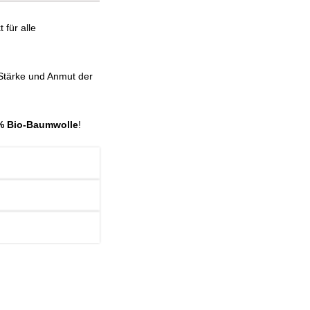
t für alle
 Stärke und Anmut der
.
% Bio-Baumwolle
!