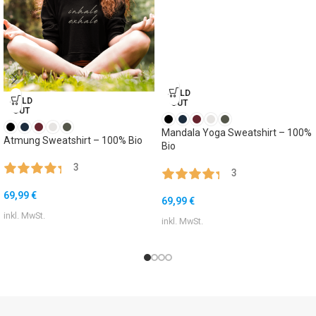
SOLD
SOLD
OUT
OUT
Mandala Yoga Sweatshirt – 100%
Atmung Sweatshirt – 100% Bio
Bio
3
3
69,99
€
69,99
€
inkl. MwSt.
inkl. MwSt.