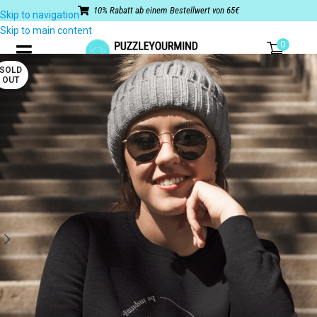
10% Rabatt ab einem Bestellwert von 65€
Skip to navigation
Skip to main content
0
SOLD
OUT