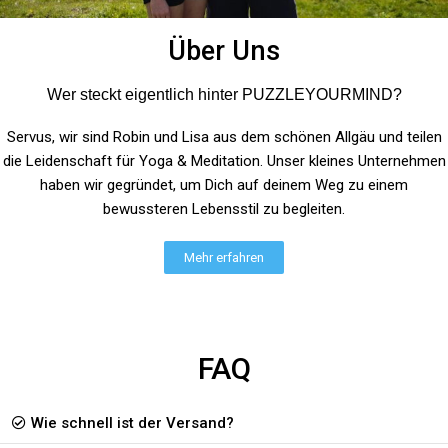
Rating: 5/5
Kuschelig weiches Sweatshirt
Über Uns
Ich hab mich für ein schlichtes Sweatshirt mit kleinem Aufdruck entsch
Thu May 30 2024 11:52:37 GMT+0000 (Coordinated Universal Time)
Wer steckt eigentlich hinter PUZZLEYOURMIND?
Servus, wir sind Robin und Lisa aus dem schönen Allgäu und teilen
die Leidenschaft für Yoga & Meditation. Unser kleines Unternehmen
haben wir gegründet, um Dich auf deinem Weg zu einem
bewussteren Lebensstil zu begleiten.
Mehr erfahren
FAQ
Wie schnell ist der Versand?