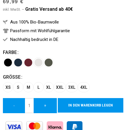
69,99
€
G
ratis Versand ab 40€
inkl. MwSt. –
Aus 100% Bio-Baumwolle
Passform mit Wohlfühlgarantie
Nachhaltig bedruckt in DE
FARBE
Alternative:
GRÖSSE
XS
S
M
L
XL
XXL
3XL
4XL
IN DEN WARENKORB LEGEN
-
+