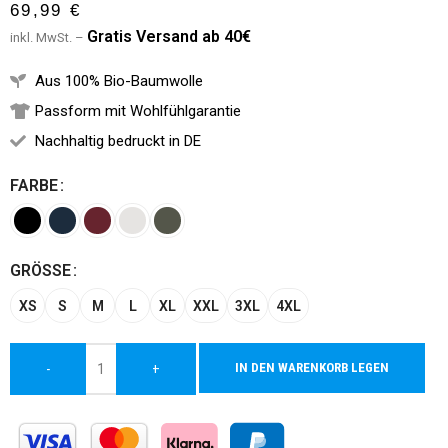
69,99
€
G
ratis Versand ab 40€
inkl. MwSt. –
Aus 100% Bio-Baumwolle
Passform mit Wohlfühlgarantie
Nachhaltig bedruckt in DE
FARBE
Alternative:
GRÖSSE
XS
S
M
L
XL
XXL
3XL
4XL
IN DEN WARENKORB LEGEN
-
+