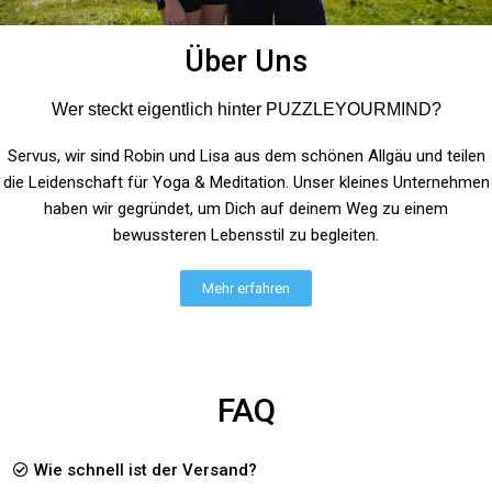
Rating: 5/5
Kuschelig weiches Sweatshirt
Über Uns
Ich hab mich für ein schlichtes Sweatshirt mit kleinem Aufdruck entsch
Thu May 30 2024 11:52:37 GMT+0000 (Coordinated Universal Time)
Wer steckt eigentlich hinter PUZZLEYOURMIND?
Servus, wir sind Robin und Lisa aus dem schönen Allgäu und teilen
die Leidenschaft für Yoga & Meditation. Unser kleines Unternehmen
haben wir gegründet, um Dich auf deinem Weg zu einem
bewussteren Lebensstil zu begleiten.
Mehr erfahren
FAQ
Wie schnell ist der Versand?