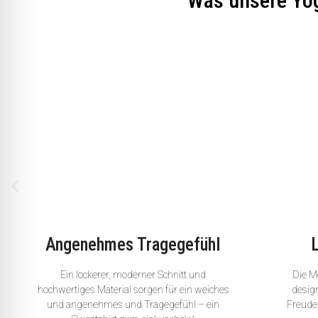
Was unsere Yo
Angenehmes Tragegefühl
Ein lockerer, moderner Schnitt und
Die Mo
hochwertiges Material sorgen für ein weiches
desig
und angenehmes und Tragegefühl – ein
Freude,