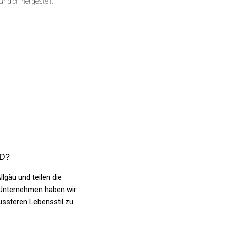
ür dich hergestellt.
ND?
lgäu und teilen die
s Unternehmen haben wir
ssteren Lebensstil zu