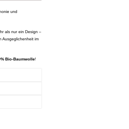
monie und
ehr als nur ein Design –
n Ausgeglichenheit im
00% Bio-Baumwolle
!