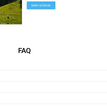
Mehr erfahren
ieden. Es ist super angenehm zu tragen und vor allem innen kuschelig u
FAQ