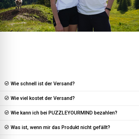
Lilli H
Rating: 5/5
Kuschelig weiches Sweatshirt
Ich hab mich für ein schlichtes Sweatshirt mit kleinem Aufdruck entsch
Thu May 30 2024 11:52:37 GMT+0000 (Coordinated Universal Time)
Wie schnell ist der Versand?
Wie viel kostet der Versand?
Wie kann ich bei PUZZLEYOURMIND bezahlen?
Was ist, wenn mir das Produkt nicht gefällt?