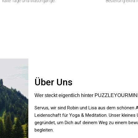
kalte Tage und Waschgänge.
Bestellung extra f
Über Uns
wohl darin. Kann es nur weiterempfehlen.
Wer steckt eigentlich hinter PUZZLEYOURMI
Servus, wir sind Robin und Lisa aus dem schönen Al
Leidenschaft für Yoga & Meditation. Unser kleine
rössen der T Shirt von der des Pullis (Pulli ist deutlich größer)
gegründet, um Dich auf deinem Weg zu einem bewu
begleiten.