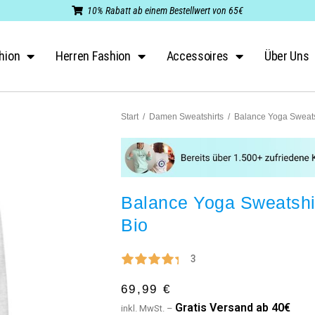
10% Rabatt ab einem Bestellwert von 65€
hion
Herren Fashion
Accessoires
Über Uns
Start
/
Damen Sweatshirts
/
Balance Yoga Sweats
Balance Yoga Sweatshi
Bio
3
69,99
€
G
ratis Versand ab 40€
inkl. MwSt. –