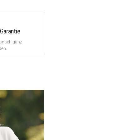
Garantie
danach ganz
den.