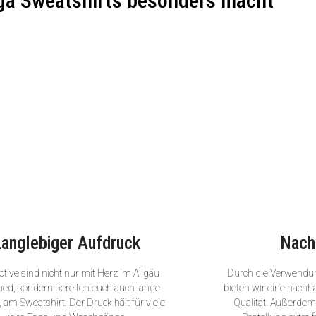
ga Sweatshirts besonders macht
Langlebiger Aufdruck
Nach
tive sind nicht nur mit Herz im Allgäu
Durch die Verwendu
ned, sondern bereiten euch auch lange
bieten wir eine nachha
 am Sweatshirt. Der Druck hält für viele
Qualität. Außerdem 