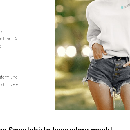
ger
 führt. Der
e.
ssform und
ch in vielen