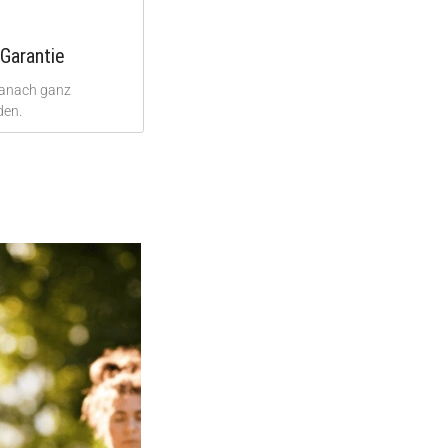
Garantie
danach ganz
den.