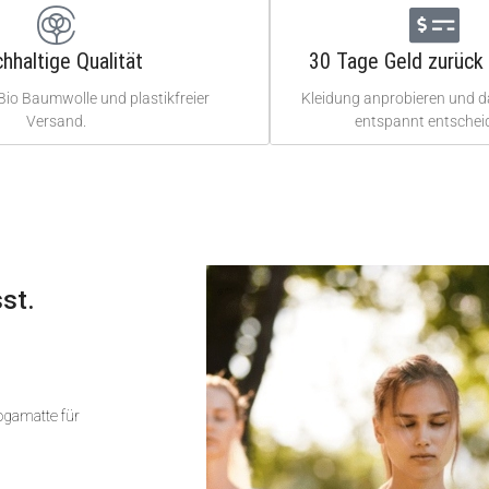
hhaltige Qualität
30 Tage Geld zurück 
Bio Baumwolle und plastikfreier
Kleidung anprobieren und 
Versand.
entspannt entschei
st.
Yogamatte für