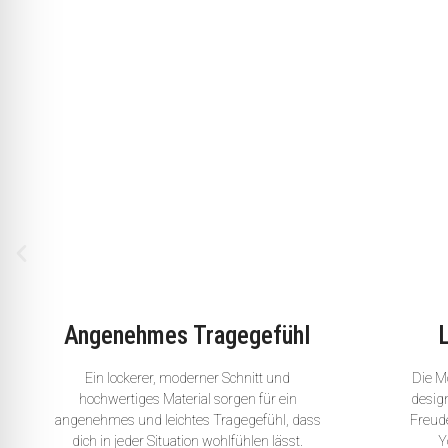
Angenehmes Tragegefühl
Ein lockerer, moderner Schnitt und
Die Mo
hochwertiges Material sorgen für ein
desig
angenehmes und leichtes Tragegefühl, dass
Freude
dich in jeder Situation wohlfühlen lässt.
Y