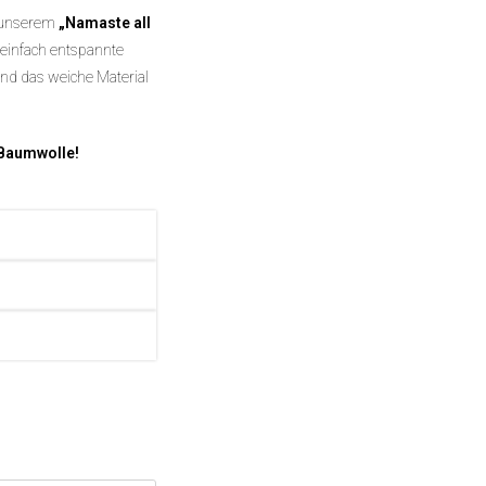
t unserem
„Namaste all
r einfach entspannte
nd das weiche Material
Baumwolle!