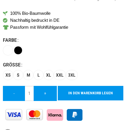
100% Bio-Baumwolle
Nachhaltig bedruckt in DE
Passform mit Wohlfühlgarantie
FARBE
Alternative:
GRÖSSE
XS
S
M
L
XL
XXL
3XL
IN DEN WARENKORB LEGEN
-
+