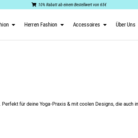
10% Rabatt ab einem Bestellwert von 65€
hion
Herren Fashion
Accessoires
Über Uns
l. Perfekt für deine Yoga-Praxis & mit coolen Designs, die auch i