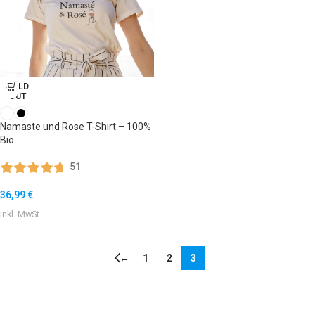
SOLD
OUT
Namaste und Rose T-Shirt – 100%
Bio
51
36,99
€
inkl. MwSt.
←
1
2
3